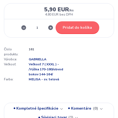
5,90 EUR
/
ks
4,80 EUR
bez DPH
Pridať do košíka
Číslo
161
produktu:
Výrobca:
GABRIELLA
Veľkosť:
Veľkosť 7 ( XXXL ) -
/Výška 170-180/obvod
bokov 144-164/
Farba:
MELISA - sv. telová
Kompletné špecifikácie
Komentáre
0
Súvisiaci tovar
1