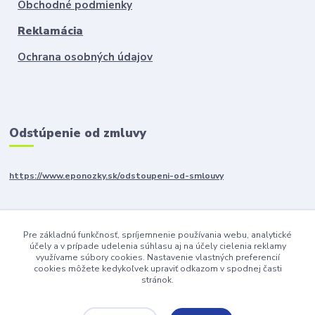
Obchodné podmienky
Reklamácia
Ochrana osobných údajov
Odstúpenie od zmluvy
https://www.eponozky.sk/odstoupeni-od-smlouvy
SLEDUJTE NÁS
Pre základnú funkčnosť, spríjemnenie používania webu, analytické
účely a v prípade udelenia súhlasu aj na účely cielenia reklamy
využívame súbory cookies. Nastavenie vlastných preferencií
cookies môžete kedykoľvek upraviť odkazom v spodnej časti
stránok.