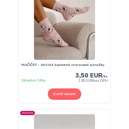
MAČIČKY - detské bavlnené vzorované ponožky
3,50 EUR
/
ks
Skladom 24 ks
2,85 EUR
bez DPH
Zvoliť variant
Novinka