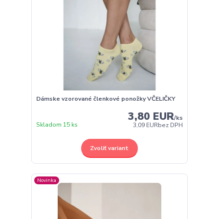
Dámske vzorované členkové ponožky VČELIČKY
3,80 EUR
/
ks
Skladom 15 ks
3,09 EUR
bez DPH
Zvoliť variant
Novinka