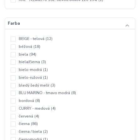
Farba
BEIGE - telová
(12)
béžová
(18)
biela
(94)
biela/čierna
(3)
bielo-modrá
(1)
bielo-ružová
(1)
bledý šedý melír
(3)
BLU MARINO - tmavo modrá
(8)
bordová
(8)
CURRY - medová
(4)
červená
(4)
čierna
(86)
čierna / biela
(2)
čiernomodrá
(1)