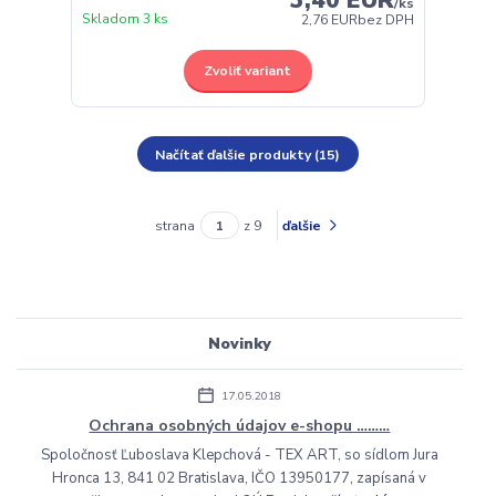
/
ks
Skladom 3 ks
2,76 EUR
bez DPH
Zvoliť variant
Načítať ďalšie produkty (15)
strana
z 9
ďalšie
Novinky
17.05.2018
Ochrana osobných údajov e-shopu ………
Spoločnosť Ľuboslava Klepchová - TEX ART, so sídlom Jura
Hronca 13, 841 02 Bratislava, IČO 13950177, zapísaná v