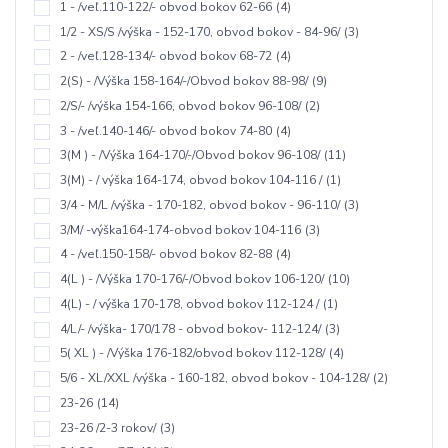
1 - /veľ.110-122/- obvod bokov 62-66
(4)
1/2 - XS/S /výška - 152-170, obvod bokov - 84-96/
(3)
2 - /veľ.128-134/- obvod bokov 68-72
(4)
2(S) - /Výška 158-164/-/Obvod bokov 88-98/
(9)
2/S/- /výška 154-166, obvod bokov 96-108/
(2)
3 - /veľ.140-146/- obvod bokov 74-80
(4)
3(M ) - /Výška 164-170/-/Obvod bokov 96-108/
(11)
3(M) - / výška 164-174, obvod bokov 104-116 /
(1)
3/4 - M/L /výška - 170-182, obvod bokov - 96-110/
(3)
3/M/ -výška164-174-obvod bokov 104-116
(3)
4 - /veľ.150-158/- obvod bokov 82-88
(4)
4(L ) - /Výška 170-176/-/Obvod bokov 106-120/
(10)
4(L) - / výška 170-178, obvod bokov 112-124 /
(1)
4/L/- /výška- 170/178 - obvod bokov- 112-124/
(3)
5( XL ) - /Výška 176-182/obvod bokov 112-128/
(4)
5/6 - XL/XXL /výška - 160-182, obvod bokov - 104-128/
(2)
23-26
(14)
23-26 /2-3 rokov/
(3)