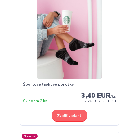
Športové ťapkové ponožky
3,40 EUR
/
ks
Skladom 2 ks
2,76 EUR
bez DPH
Zvoliť variant
Novinka