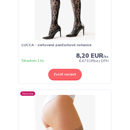
LUCCA - sieťované pančuchové nohavice
8,20 EUR
/
ks
Skladom 1 ks
6,67 EUR
bez DPH
Zvoliť variant
Novinka