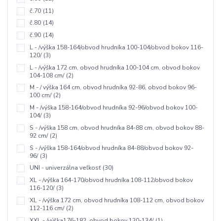
č.70
(11)
č.80
(14)
č.90
(14)
L - /výška 158-164/obvod hrudníka 100-104/obvod bokov 116-
120/
(3)
L - /výška 172 cm, obvod hrudníka 100-104 cm, obvod bokov
104-108 cm/
(2)
M - / výška 164 cm, obvod hrudníka 92-86, obvod bokov 96-
100 cm/
(2)
M - /výška 158-164/obvod hrudníka 92-96/obvod bokov 100-
104/
(3)
S - /výška 158 cm, obvod hrudníka 84-88 cm, obvod bokov 88-
92 cm/
(2)
S - /výška 158-164/obvod hrudníka 84-88/obvod bokov 92-
96/
(3)
UNI - univerzálna veľkosť
(30)
XL - /výška 164-170/obvod hrudníka 108-112/obvod bokov
116-120/
(3)
XL - /výška 172 cm, obvod hrudníka 108-112 cm, obvod bokov
112-116 cm/
(2)
XXL - /výška176-182, obvod bokov 120-134/
(1)