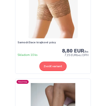
Samodržiace krajkové pásy
8,80 EUR
/
ks
Skladom 10 ks
7,15 EUR
bez DPH
Zvoliť variant
Novinka