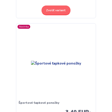
Zvoliť variant
Novinka
Športové ťapkové ponožky
3,40 EUR