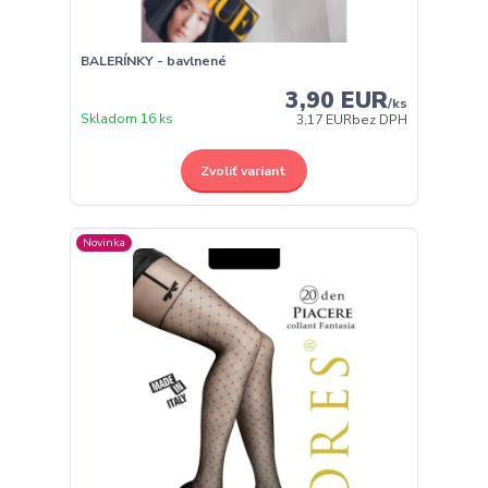
BALERÍNKY - bavlnené
3,90 EUR
/
ks
Skladom 16 ks
3,17 EUR
bez DPH
Zvoliť variant
Novinka