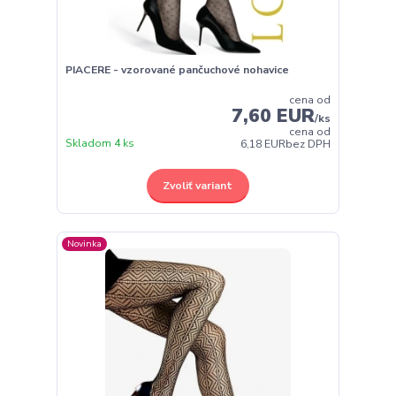
PIACERE - vzorované pančuchové nohavice
cena od
7,60 EUR
/
ks
cena od
Skladom 4 ks
6,18 EUR
bez DPH
Zvoliť variant
Novinka