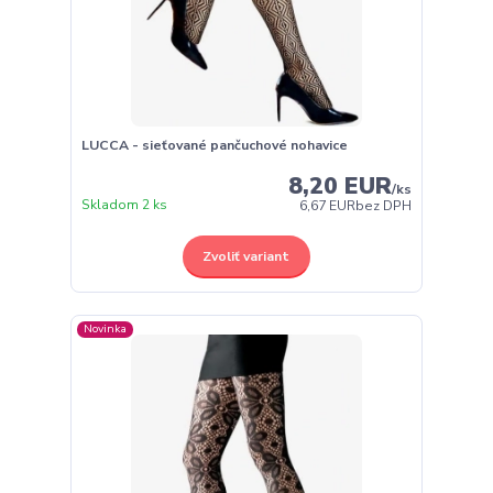
LUCCA - sieťované pančuchové nohavice
8,20 EUR
/
ks
Skladom 2 ks
6,67 EUR
bez DPH
Zvoliť variant
Novinka