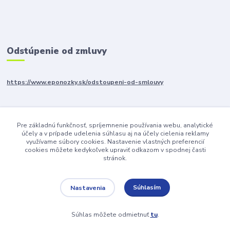
Odstúpenie od zmluvy
https://www.eponozky.sk/odstoupeni-od-smlouvy
SLEDUJTE NÁS
Pre základnú funkčnosť, spríjemnenie používania webu, analytické
účely a v prípade udelenia súhlasu aj na účely cielenia reklamy
využívame súbory cookies. Nastavenie vlastných preferencií
cookies môžete kedykoľvek upraviť odkazom v spodnej časti
stránok.
Súhlasím
Nastavenia
Upravit sběr cookies.
Súhlas môžete odmietnuť
tu
.
Vytvorené na
Eshop-rychlo.sk