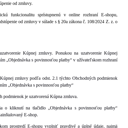
túpenie od zmluvy.
kú funkcionalitu sprístupnenú v online rozhraní E-shopu,
odstúpenie od zmluvy v súlade s § 20a zákona č. 108/2024 Z. z. o
zatvorenie Kúpnej zmluvy. Ponukou na uzatvorenie Kúpnej
ením „Objednávka s povinnosťou platby“ v užívateľskom rozhraní
e Kúpnej zmluvy podľa odst. 2.1 týchto Obchodných podmienok
ačením „Objednávka s povinnosťou platby“
h podmienok je uzatvorená Kúpna zmluva.
a o kliknutí na tlačidlo „Objednávka s povinnosťou platby“
nainštalovaný E-shop.
skom prostredí E-shopu vyplniť pravdivé a úplné údaje, najmä