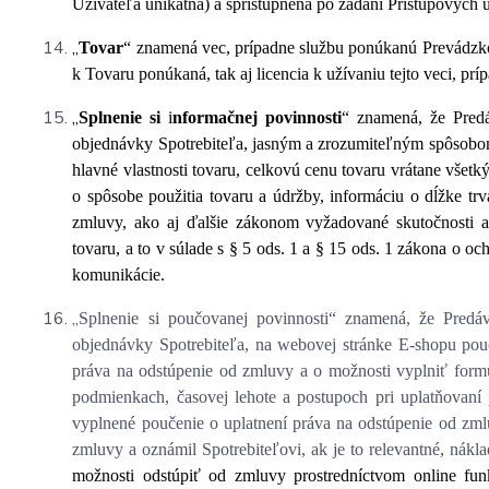
Užívateľa unikátna) a sprístupnená po zadaní Prístupových 
„
Tovar
“ znamená vec, prípadne službu ponúkanú Prevádzko
k Tovaru ponúkaná, tak aj licencia k užívaniu tejto veci, prí
„
Splnenie si
i
nformačnej povinnosti
“ znamená, že Predá
objednávky Spotrebiteľa, jasným a zrozumiteľným spôsobo
hlavné vlastnosti tovaru, celkovú cenu tovaru vrátane všetk
o spôsobe použitia tovaru a údržby, informáciu o dĺžke t
zmluvy, ako aj ďalšie zákonom vyžadované skutočnosti a 
tovaru, a to v súlade s § 5 ods. 1 a § 15 ods. 1 zákona o o
komunikácie.
„
Splnenie si poučovanej povinnosti“ znamená, že Predáv
objednávky Spotrebiteľa, na webovej stránke E-shopu pou
práva na odstúpenie od zmluvy a o možnosti vyplniť formu
podmienkach, časovej lehote a postupoch pri uplatňovaní 
vyplnené poučenie o uplatnení práva na odstúpenie od zml
zmluvy a oznámil Spotrebiteľovi, ak je to relevantné, nákl
možnosti odstúpiť od zmluvy prostredníctvom online funk