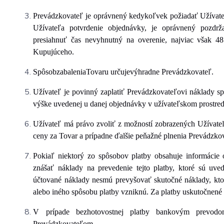
Prevádzkovateľ je oprávnený kedykoľvek požiadať Užívate
Užívateľa potvrdenie objednávky, je oprávnený pozdrž
presiahnuť čas nevyhnutný na overenie, najviac však 4
Kupujúceho.
Spôsob
zabalenia
Tovaru určuje
výhradne
Prevádzkovateľ.
Užívateľ je povinný zaplatiť Prevádzkovateľovi náklady s
výške uvedenej u danej objednávky v užívateľskom prostred
Užívateľ má právo zvoliť z možností zobrazených Užívateľ
ceny za Tovar a prípadne ďalšie peňažné plnenia Prevádzko
Pokiaľ niektorý zo spôsobov platby obsahuje informácie 
znášať náklady na prevedenie tejto platby, ktoré sú uve
účtované náklady nesmú prevyšovať skutočné náklady, ktor
alebo iného spôsobu platby vzniknú. Za platby uskutočnen
V prípade bezhotovostnej platby bankovým prevodo
Prevádzkovateľom.