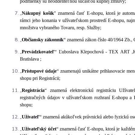
podmienky sú neoddeliteľnou súčasťou kúpnej zmluvy;
„
Nákupný košík
" znamená časť E-shopu, ktorá je automa
rámci jeho konania v užívateľskom prostredí E-shopu, naj
množstva vybraného Tovaru, resp. Služby;
„
Občiansky zákonník
“ znamená zákon číslo 40/1964 Zb., 
„
Prevádzkovateľ
“
Ľuboslava Klepochová - TEX ART
,
Bratislava
;
„
Prístupové údaje
“ znamenajú unikátne prihlasovacie me
shopu pri Registrácii;
„
Registrácia
“
znamená elektronickú registráciu Užívat
registračných údajov v užívateľskom rozhraní E-shopu a
shopu;
„
Užívateľ
“ znamená akúkoľvek právnickú alebo fyzickú os
„
Užívateľský účet
“ znamená časť E-shopu, ktorá je každému