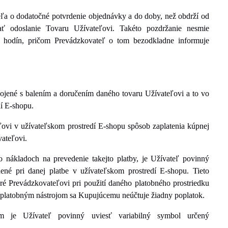
ľa o dodatočné potvrdenie objednávky a do doby, než obdrží od
ať odoslanie Tovaru Užívateľovi. Takéto pozdržanie nesmie
8 hodín, pričom Prevádzkovateľ o tom bezodkladne informuje
pojené s balením a doručením daného tovaru Užívateľovi a to vo
í E-shopu.
ovi v užívateľskom prostredí E-shopu spôsob zaplatenia kúpnej
vateľovi.
o nákladoch na prevedenie takejto platby, je Užívateľ povinný
dené pri danej platbe v užívateľskom prostredí E-shopu. Tieto
é Prevádzkovateľovi pri použití daného platobného prostriedku
é platobným nástrojom sa Kupujúcemu neúčtuje žiadny poplatok.
m je Užívateľ povinný uviesť variabilný symbol určený