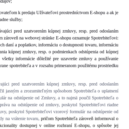
údajov;
vateľom k predaju Užívateľovi prostredníctvom E-shopu a ak je
padne služby;
vajúci pred uzatvorením kúpnej zmluvy, resp. pred odoslaním
m zároveň na webovej stránke E-shopu oznamuje Spotrebiteľovi:
ých daní a poplatkov, informáciu o dostupnosti tovaru, informáciu
rvania kúpnej zmluvy, resp. o podmienkach odstúpenia od kúpnej
všetky informácie dôležité pre uzavretie zmluvy a používanie
chrane spotrebiteľa a v rozsahu primeranom použitému prostriedku
ajúci pred uzatvorením kúpnej zmluvy, resp. pred odoslaním
čil jasným a zrozumiteľným spôsobom Spotrebiteľa o uplatnení
lár na odstúpenie od Zmluvy, a to najmä poučil Spotrebiteľa o
práva na odstúpenie od zmluvy, poskytol Spotrebiteľovi riadne
uvy, poskytol Spotrebiteľovi vzorový formulár na odstúpenie od
ady na vrátenie tovaru,
pričom Spotrebiteľa zároveň informoval o
cionality dostupnej v online rozhraní E-shopu, o spôsobe jej