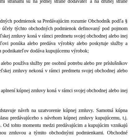
i stranami sú na jednej strane dodávateľ a na druhej strane
hodných podmienok sa Predávajúcim rozumie Obchodník podľa §
pre účely týchto obchodných podmienok definovaný pod pojmom
iteľskej zmluvy koná v rámci predmetu svojej obchodnej alebo inej
iteľovi ponúka alebo predáva výrobky alebo poskytuje služby a
ých podnikateľov dodáva kupujúcemu výrobok;
 alebo používa služby pre osobnú potrebu alebo pre príslušníkov
biteľskej zmluvy nekoná v rámci predmetu svojej obchodnej alebo
 a
plnení kúpnej zmluvy koná v rámci svojej obchodnej alebo inej
dstavuje návrh na uzatvorenie kúpnej zmluvy. Samotná kúpna
lasu predávajúceho s návrhom kúpnej zmluvy kupujúcemu, t.j.
o. Od tohto momentu medzi predávajúcim a kupujúcim vznikajú
pnou zmluvou a týmito obchodnými podmienkami. Obchodné