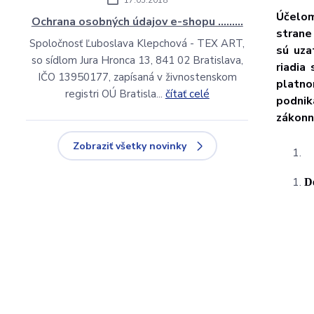
17.05.2018
Účelom
Ochrana osobných údajov e-shopu ………
strane
Spoločnosť Ľuboslava Klepchová - TEX ART,
sú uza
so sídlom Jura Hronca 13, 841 02 Bratislava,
riadia
IČO 13950177, zapísaná v živnostenskom
platno
registri OÚ Bratisla...
čítať celé
podnik
zákonn
Zobraziť všetky novinky
De