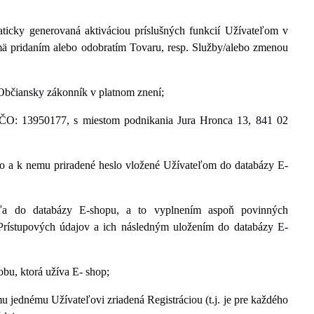
ticky generovaná aktiváciou príslušných funkcií Užívateľom v
mä pridaním alebo odobratím Tovaru, resp. Služby/alebo zmenou
Občiansky zákonník v platnom znení;
IČO: 13950177
, s miestom podnikania Jura Hronca 13, 841 02
no a k nemu priradené heslo vložené Užívateľom do databázy E-
eľa do databázy E-shopu, a to vyplnením aspoň povinných
 Prístupových údajov a ich následným uložením do databázy E-
obu, ktorá užíva E-
shop;
 jednému Užívateľovi zriadená Registráciou (t.j. je pre každého