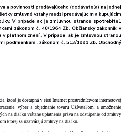
a a povinnosti predávajúceho (dodávateľa) na jednej
 Všetky zmluvné vzťahy medzi predávajúcim a kupujúcim
iky. V prípade ak je zmluvnou stranou spotrebiteľ,
nkami zákonom č. 40/1964 Zb. Občiansky zákonník v
 v platnom znení,. V prípade, ak je zmluvnou stranou
nými podmienkami, zákonom č. 513/1991 Zb. Obchodný
a, ktorá je dostupná v sieti Internet prostredníctvom internetovej
obrazenie, výber a objednanie tovaru Užívateľom;
a umožnenie
ých na diaľku vrátane uplatnenia práva na odstúpenie od zmluvy
tvom ktorej sa uzatvárajú zmluvy na diaľku.