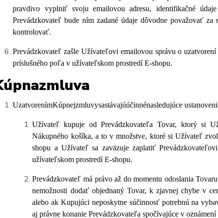
pravdivo vyplniť svoju emailovou adresu, identifikačné údaj
Prevádzkovateľ bude ním zadané údaje dôvodne považovať za sp
kontrolovať.
Prevádzkovateľ zašle Užívateľovi emailovou správu o uzatvoren
príslušného poľa v užívateľskom prostredí E-shopu.
Kúpna
zmluva
Uzatvorením
Kúpnej
zmluvy
sa
stávajú
účinné
nasledujúce
ustanoveni
Užívateľ kupuje od Prevádzkovateľa Tovar, ktorý si Už
Nákupného košíka, a to v množstve, ktoré si Užívateľ zvol
shopu a Užívateľ sa zaväzuje zaplatiť Prevádzkovateľov
užívateľskom prostredí E-shopu.
Prevádzkovateľ má právo až do momentu odoslania Tovaru 
nemožnosti dodať objednaný Tovar, k zjavnej chybe v ce
alebo ak Kupujúci neposkytne súčinnosť potrebnú na vyba
aj právne konanie Prevádzkovateľa spočívajúce v oznámení