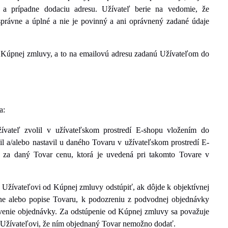
e a prípadne dodaciu adresu. Užívateľ berie na vedomie, že
rávne a úplné a nie je povinný a ani oprávnený zadané údaje
í Kúpnej zmluvy, a to na emailovú adresu zadanú Užívateľom do
a:
ívateľ zvolil v užívateľskom prostredí E-shopu vložením do
il a/alebo nastavil u daného Tovaru v užívateľskom prostredí E-
i za daný Tovar cenu, ktorá je uvedená pri takomto Tovare v
Užívateľovi od Kúpnej zmluvy odstúpiť, ak dôjde k objektívnej
ne alebo popise Tovaru, k podozreniu z podvodnej objednávky
venie objednávky. Za odstúpenie od Kúpnej zmluvy sa považuje
 Užívateľovi, že ním objednaný Tovar nemožno dodať.