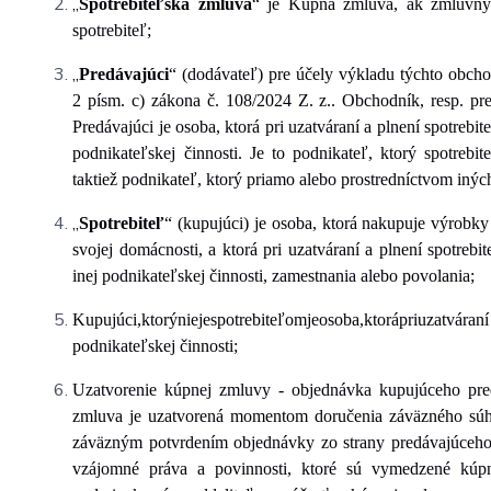
„
Spotrebiteľská zmluva
“ je Kúpna zmluva, ak zmluvným
spotrebiteľ;
„
Predávajúci
“ (dodávateľ) pre účely výkladu týchto obc
2 písm. c) zákona č. 108/2024 Z. z.. Obchodník, resp. 
Predávajúci je osoba, ktorá pri uzatváraní a plnení spotreb
podnikateľskej činnosti. Je to podnikateľ, ktorý spotreb
taktiež podnikateľ, ktorý priamo alebo prostredníctvom in
„
Spotrebiteľ
“ (kupujúci) je osoba, ktorá nakupuje výrobky
svojej domácnosti, a ktorá pri uzatváraní a plnení spotre
inej podnikateľskej činnosti, zamestnania alebo povolania;
Kupujúci,
ktorý
nie
je
spotrebiteľom
je
osoba,
ktorá
pri
uzatváraní
podnikateľskej činnosti;
Uzatvorenie kúpnej zmluvy - objednávka kupujúceho pre
zmluva je uzatvorená momentom doručenia záväzného súh
záväzným potvrdením objednávky zo strany predávajúceh
vzájomné práva a povinnosti, ktoré sú vymedzené kú