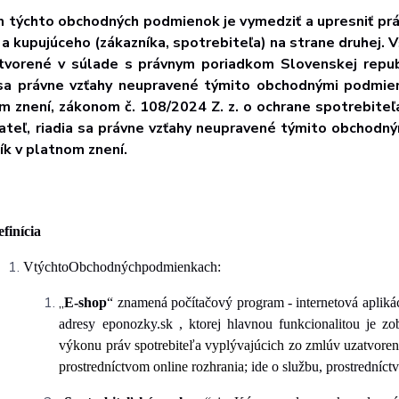
 týchto obchodných podmienok je vymedziť a upresniť práv
 a kupujúceho (zákazníka, spotrebiteľa) na strane druhej.
tvorené v súlade s právnym poriadkom Slovenskej republ
 sa právne vzťahy neupravené týmito obchodnými podmie
m znení, zákonom č. 108/2024 Z. z. o ochrane spotrebiteľa
ateľ, riadia sa právne vzťahy neupravené týmito obchod
ík v platnom znení.
finícia
V
týchto
Obchodných
podmienkach:
„
E-shop
“ znamená počítačový program - internetová aplikáci
adresy eponozky.sk
, ktorej hlavnou funkcionalitou je z
výkonu práv spotrebiteľa vyplývajúcich zo zmlúv uzatvoren
prostredníctvom online rozhrania
; ide o službu, prostredníc