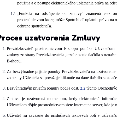
použitia a o postupe elektronického uplatnenia práva na ods
„
Funkcia na odstúpenie od zmluvy“ znamená elektronic
prostredníctvom ktorej môže Spotrebiteľ uplatniť právo na 
ochrane spotrebiteľa.
Proces uzatvorenia Zmluvy
Prevádzkovateľ
prostredníctvom E-shopu ponúka Užívateľom u
zmluvy zo strany Prevádzkovateľa je zobrazenie tlačidla s označ
E-shopu.
Za bezvýhradné prijatie ponuky Prevádzkovateľa na uzatvoreni
zo strany Užívateľa sa považuje kliknutie na dané tlačidlo s ozn
Bezvýhradným prijatím ponuky podľa odst.
2.2
týchto Obchodnýc
Zmluva je
uzatvorená momentom, kedy elektronická informáci
Užívateľom dôjde prostredníctvom siete Internet na server, kde je 
Užívateľ sa zaväzuje do príslušných textových polí v užívateľ