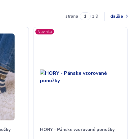
strana
z 9
ďalšie
Novinka
nožky
HORY - Pánske vzorované ponožky