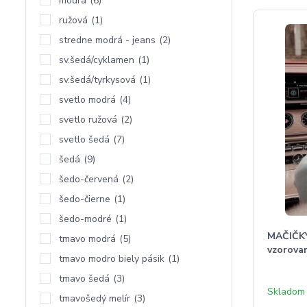
modrá
(6)
ružová
(1)
stredne modrá - jeans
(2)
sv.šedá/cyklamen
(1)
sv.šedá/tyrkysová
(1)
svetlo modrá
(4)
svetlo ružová
(2)
svetlo šedá
(7)
šedá
(9)
šedo-červená
(2)
šedo-čierne
(1)
šedo-modré
(1)
MAČIČKY
tmavo modrá
(5)
vzorova
tmavo modro biely pásik
(1)
tmavo šedá
(3)
Skladom 
tmavošedý melír
(3)