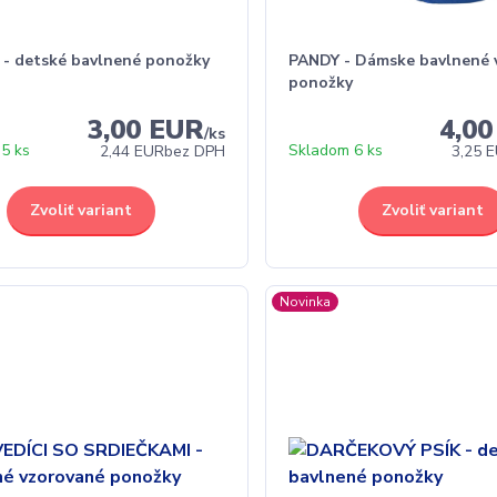
 - detské bavlnené ponožky
PANDY - Dámske bavlnené 
ponožky
3,00 EUR
4,0
/
ks
5 ks
Skladom 6 ks
2,44 EUR
bez DPH
3,25 
Zvoliť variant
Zvoliť variant
Novinka