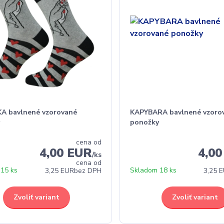
A bavlnené vzorované
KAPYBARA bavlnené vzoro
y
ponožky
cena od
4,00 EUR
4,0
/
ks
cena od
15 ks
Skladom 18 ks
3,25 EUR
bez DPH
3,25 
Zvoliť variant
Zvoliť variant