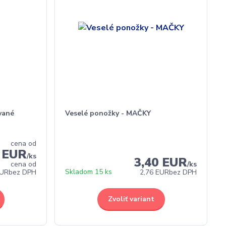
vané
Veselé ponožky - MAČKY
cena od
0 EUR
/
ks
3,40 EUR
cena od
/
ks
Skladom 15 ks
EUR
bez DPH
2,76 EUR
bez DPH
Zvoliť variant