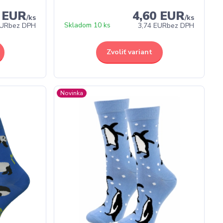
0 EUR
4,60 EUR
/
ks
/
ks
Skladom 10 ks
EUR
bez DPH
3,74 EUR
bez DPH
Zvoliť variant
Novinka