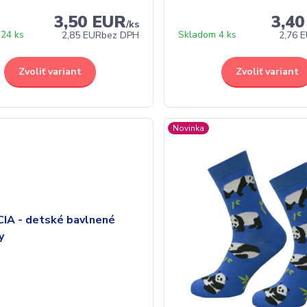
3,50 EUR
3,4
/
ks
24 ks
Skladom 4 ks
2,85 EUR
bez DPH
2,76 
Zvoliť variant
Zvoliť variant
Novinka