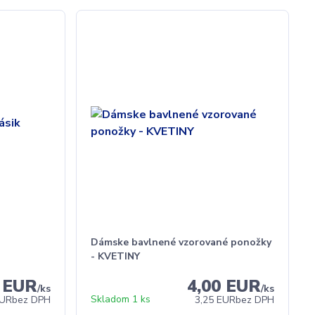
Dámske bavlnené vzorované ponožky
- KVETINY
0 EUR
4,00 EUR
/
ks
/
ks
Skladom 1 ks
EUR
bez DPH
3,25 EUR
bez DPH