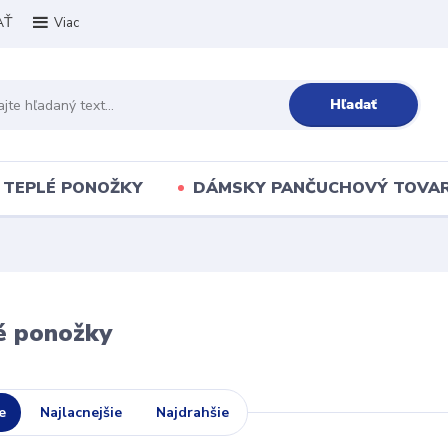
AŤ
Viac
Hľadať
TEPLÉ PONOŽKY
DÁMSKY PANČUCHOVÝ TOVA
é ponožky
e
Najlacnejšie
Najdrahšie