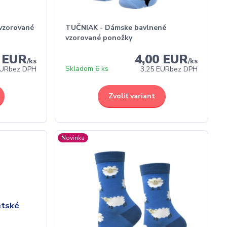
vzorované
TUČNIAK - Dámske bavlnené
vzorované ponožky
0 EUR
4,00 EUR
/
ks
/
ks
Skladom 6 ks
EUR
bez DPH
3,25 EUR
bez DPH
Zvoliť variant
Novinka