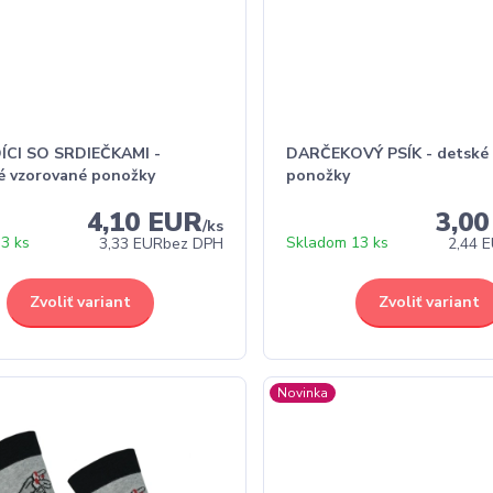
CI SO SRDIEČKAMI -
DARČEKOVÝ PSÍK - detské
é vzorované ponožky
ponožky
4,10 EUR
3,0
/
ks
3 ks
Skladom 13 ks
3,33 EUR
bez DPH
2,44 
Zvoliť variant
Zvoliť variant
Novinka