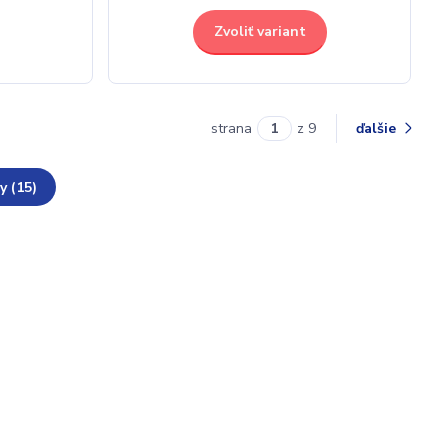
Zvoliť variant
strana
z 9
ďalšie
y (15)