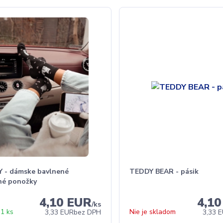
 - dámske bavlnené
TEDDY BEAR - pásik
né ponožky
4,10 EUR
4,1
/
ks
1 ks
Nie je skladom
3,33 EUR
bez DPH
3,33 