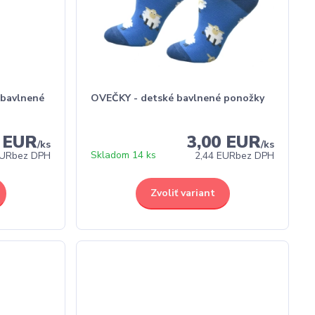
 bavlnené
OVEČKY - detské bavlnené ponožky
0 EUR
3,00 EUR
/
ks
/
ks
Skladom 14 ks
EUR
bez DPH
2,44 EUR
bez DPH
Zvoliť variant