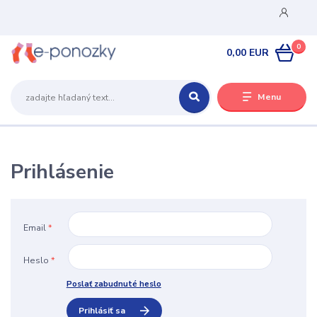
0
0,00 EUR
Menu
Prihlásenie
Email
*
Heslo
*
Poslať zabudnuté heslo
Prihlásiť sa