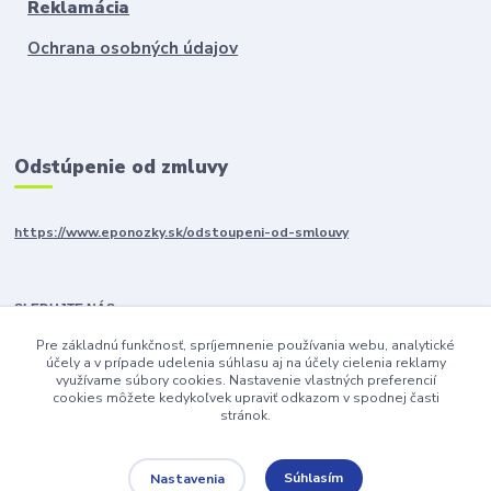
Reklamácia
Ochrana osobných údajov
Odstúpenie od zmluvy
https://www.eponozky.sk/odstoupeni-od-smlouvy
SLEDUJTE NÁS
Pre základnú funkčnosť, spríjemnenie používania webu, analytické
účely a v prípade udelenia súhlasu aj na účely cielenia reklamy
využívame súbory cookies. Nastavenie vlastných preferencií
cookies môžete kedykoľvek upraviť odkazom v spodnej časti
stránok.
Súhlasím
Nastavenia
Upravit sběr cookies.