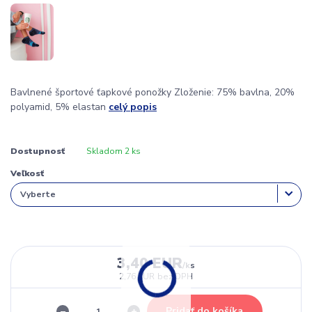
Bavlnené športové ťapkové ponožky Zloženie: 75% bavlna, 20%
polyamid, 5% elastan
celý popis
Dostupnosť
Skladom 2 ks
Veľkosť
3,40 EUR
/
ks
2,76 EUR
bez DPH
Pridať do košíka