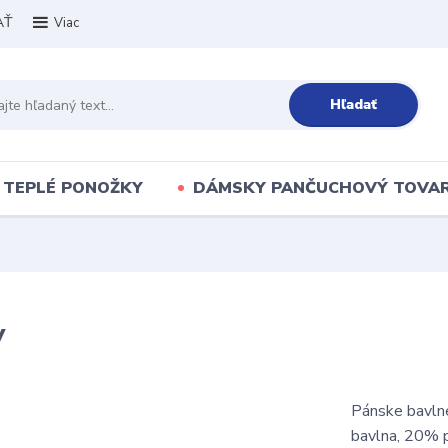
AŤ
Viac
Hľadať
TEPLÉ PONOŽKY
DÁMSKY PANČUCHOVÝ TOVA
y
Pánske bavln
bavlna, 20% 