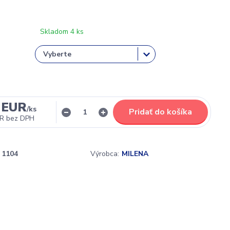
Skladom 4 ks
 EUR
/
ks
Pridať do košíka
UR
bez DPH
1104
Výrobca:
MILENA