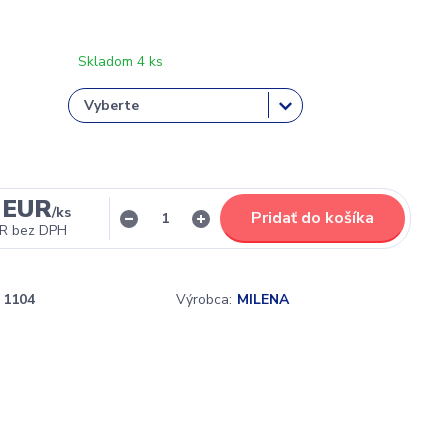
Skladom 4 ks
 EUR
/
ks
Pridať do košíka
UR
bez DPH
1104
Výrobca:
MILENA