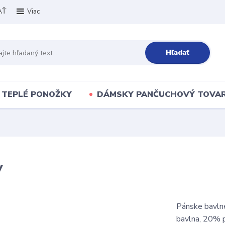
AŤ
Viac
Hľadať
TEPLÉ PONOŽKY
DÁMSKY PANČUCHOVÝ TOVA
y
Pánske bavln
bavlna, 20% 