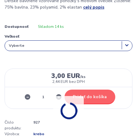
Detské bavlnené vzorované ponožky s motívom ovečiek Zloženie:
75% bavlna, 23% polyamid, 2% elastan
celý popis
Dostupnosť
Skladom 14 ks
Veľkosť
3,00 EUR
/
ks
2,44 EUR
bez DPH
Pridať do košíka
Číslo
927
produktu:
Výrobca:
krebo