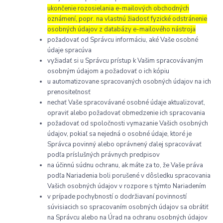
ukončenie rozosielania e-mailových obchodných
oznámení, popr. na vlastnú žiadosť fyzické odstránenie
osobných údajov z databázy e-mailového nástroja
požadovať od Správcu informáciu, aké Vaše osobné
údaje spracúva
vyžiadať si u Správcu prístup k Vašim spracovávaným
osobným údajom a požadovať o ich kópiu
u automatizovane spracovaných osobných údajov na ich
prenositeľnosť
nechať Vaše spracovávané osobné údaje aktualizovať,
opraviť alebo požadovať obmedzenie ich spracovania
požadovať od spoločnosti vymazanie Vašich osobných
údajov, pokiaľ sa nejedná o osobné údaje, ktoré je
Správca povinný alebo oprávnený ďalej spracovávať
podľa príslušných právnych predpisov
na účinnú súdnu ochranu, ak máte za to, že Vaše práva
podľa Nariadenia boli porušené v dôsledku spracovania
Vašich osobných údajov v rozpore s týmto Nariadením
v prípade pochybností o dodržiavaní povinností
súvisiacich so spracovaním osobných údajov sa obrátiť
na Správcu alebo na Úrad na ochranu osobných údajov