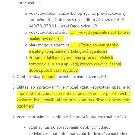
spracovatelia:
Poskytovateľom služby Eshop-rychlo, prevádzkovanej
spoločnosťou Golemos s.r.o., sídlom Zátkovo nábřeží
448/73, 370 01, České Budějovice, ČR
Poskytovateľ softvéru
……… (Pokud využíváte např. Externí
mailingový nástroj.)
Marketingová agentúra
……… (Pokud se vám stará o
emailing kompletně marketingová agentura.)
Prípadne ďalší poskytovatelia spracovateľských
softvérov, služieb a aplikácií, ktorých však v súčasnej
dobe spoločnosť nevyužíva.
Osobné údaje
nebudú
poskytnuté mimo územia EÚ.
Súhlas so spracovaním je možné vziať kedykoľvek späť, a to
napríklad úpravou preferencií ochrany súkromia v pätičke webu,
zaslaním listu, emailu alebo preklikom na odkaz v obchodnom
oznámení
.
Vezmite prosíme na vedomie, že podľa Nariadenia máte právo:
vziať súhlas so spracovaním osobných údajov
kedykoľvek späť, toto späť vzatie bude mať za následok