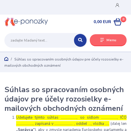
0
0,00 EUR
Menu
Súhlas so spracovaním osobných údajov pre účely rozosielky e-
mailových obchodných oznámení
Súhlas so spracovaním osobných
údajov pre účely rozosielky e-
mailových obchodných oznámení
Udeľujete týmto súhlas ……………..., so sídlom ………………, IČO
………………., zapísaná v ………………… , oddiel …, vložka …..
(ďalej len
„Správca“
), aby v zmysle nariadenia Európskeho parlamentu a