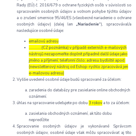
Rady (EÚ) č. 2016/679 o ochrane fyzických osôb v súvislosti so
spracovaním osobných údajov a voľnom pohybe týchto údajov
a o zrušení smernice 95/46/ES (všeobecné nariadenie o ochrane
osobných údajov) (ďalej len
„Nariadenie“
), spracovával/a
nasledujúce osobné údaje:
emailovú adresu
…………..(CZ poznámka) v případě externích e-mailových
nástrojů nezapomeňte doplnit případné další údaje jako
jméno a příjmení; telefonní číslo; adresu bydliště apod.
(newsletterový nástroj od Eshop-rychlo zpracovává jen
e-mailovou adresu)
Vyššie uvedené osobné údaje budú spracované za účelom:
zaradenia do databázy pre zasielanie online obchodných
oznámení.
úhlas na spracovanie udeľujete po dobu
3 rokov
a to za účelom:
zasielania obchodných oznámení, ak túto dobu
nepredĺžite
Spracovanie osobných údajov je vykonávané Správcom
osobných údajov, osobné údaje však môžu spracovávať aj títo