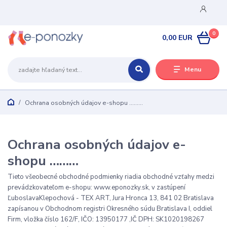
0
0,00 EUR
Menu
Ochrana osobných údajov e-shopu ………
Ochrana osobných údajov e-
shopu ………
Tieto všeobecné obchodné podmienky riadia obchodné vzťahy medzi
prevádzkovateľom e-shopu: www.eponozky.sk, v zastúpení
ĽuboslavaKlepochová - TEX ART, Jura Hronca 13, 841 02 Bratislava
zapísanou v Obchodnom registri Okresného súdu Bratislava I, oddiel
Firm, vložka číslo 162/F, IČO: 13950177 ,IČ DPH: SK1020198267