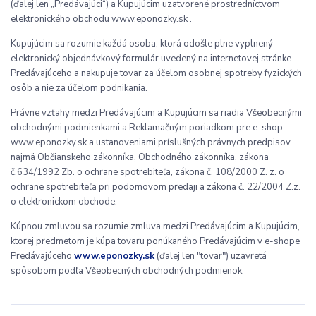
(ďalej len „Predávajúci“) a Kupujúcim uzatvorené prostredníctvom
elektronického obchodu www.eponozky.sk .
Kupujúcim sa rozumie každá osoba, ktorá odošle plne vyplnený
elektronický objednávkový formulár uvedený na internetovej stránke
Predávajúceho a nakupuje tovar za účelom osobnej spotreby fyzických
osôb a nie za účelom podnikania.
Právne vzťahy medzi Predávajúcim a Kupujúcim sa riadia Všeobecnými
obchodnými podmienkami a Reklamačným poriadkom pre e-shop
www.eponozky.sk a ustanoveniami príslušných právnych predpisov
najmä Občianskeho zákonníka, Obchodného zákonníka, zákona
č.634/1992 Zb. o ochrane spotrebiteľa, zákona č. 108/2000 Z. z. o
ochrane spotrebiteľa pri podomovom predaji a zákona č. 22/2004 Z.z.
o elektronickom obchode.
Kúpnou zmluvou sa rozumie zmluva medzi Predávajúcim a Kupujúcim,
ktorej predmetom je kúpa tovaru ponúkaného Predávajúcim v e-shope
Predávajúceho
www.eponozky.sk
(ďalej len "tovar") uzavretá
spôsobom podľa Všeobecných obchodných podmienok.