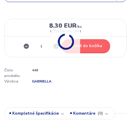
8,30 EUR
/
ks
6,75 EUR
bez DPH
Pridať do košíka
Číslo
449
produktu:
Výrobca:
GABRIELLA
Kompletné špecifikácie
Komentáre
0