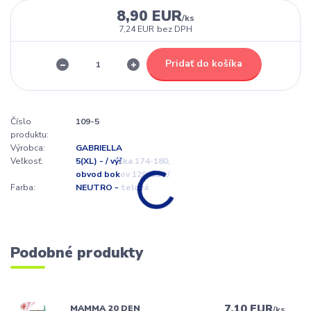
8,90 EUR
/
ks
7,24 EUR
bez DPH
Pridať do košíka
Číslo
109-5
produktu:
Výrobca:
GABRIELLA
Veľkosť:
5(XL) - / výška 174-180,
obvod bokov 120-134 /
Farba:
NEUTRO - telová
Podobné produkty
7,10 EUR
MAMMA 20 DEN
/
ks