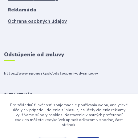
Reklamácia
Ochrana osobných údajov
Odstúpenie od zmluvy
https://www.eponozky.sk/odstoupeni-od-smlouvy
SLEDUJTE NÁS
Pre základnú funkčnosť, spríjemnenie používania webu, analytické
účely a v prípade udelenia súhlasu aj na účely cielenia reklamy
využívame súbory cookies. Nastavenie vlastných preferencií
cookies môžete kedykoľvek upraviť odkazom v spodnej časti
stránok.