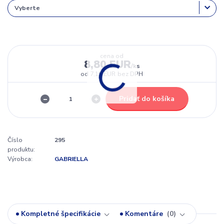
cena od
8,80 EUR
/
ks
od
7,15 EUR
bez DPH
Pridať do košíka
Číslo
295
produktu:
Výrobca:
GABRIELLA
Kompletné špecifikácie
Komentáre
0