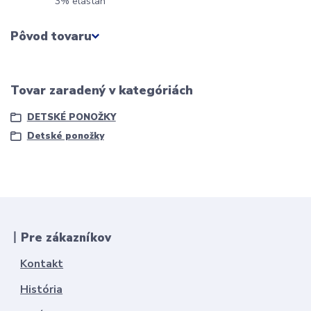
3% elastan
Pôvod tovaru
Tovar zaradený v kategóriách
DETSKÉ PONOŽKY
Detské ponožky
丨Pre zákazníkov
Kontakt
História