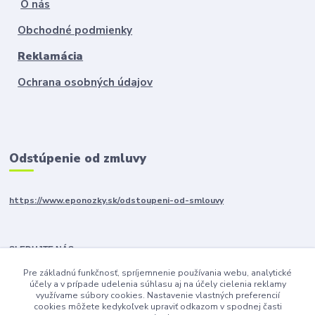
O nás
Obchodné podmienky
Reklamácia
Ochrana osobných údajov
Odstúpenie od zmluvy
https://www.eponozky.sk/odstoupeni-od-smlouvy
SLEDUJTE NÁS
Pre základnú funkčnosť, spríjemnenie používania webu, analytické
účely a v prípade udelenia súhlasu aj na účely cielenia reklamy
využívame súbory cookies. Nastavenie vlastných preferencií
cookies môžete kedykoľvek upraviť odkazom v spodnej časti