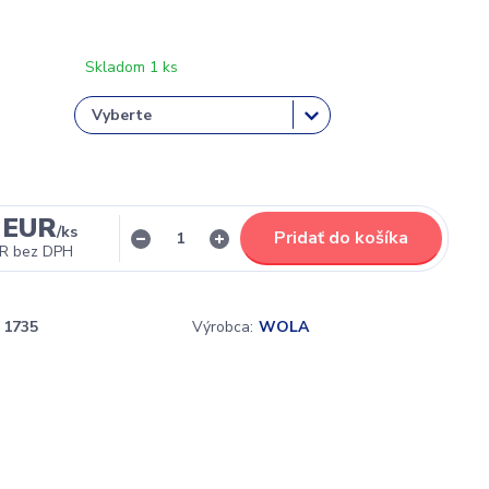
Skladom 1 ks
 EUR
/
ks
Pridať do košíka
UR
bez DPH
1735
Výrobca:
WOLA