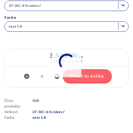
Farba
3,50 EUR
/
ks
2,85 EUR
bez DPH
Pridať do košíka
Číslo
928
produktu:
Veľkosť:
27-30 / 4-5 rokov /
Farba:
vzor č.6