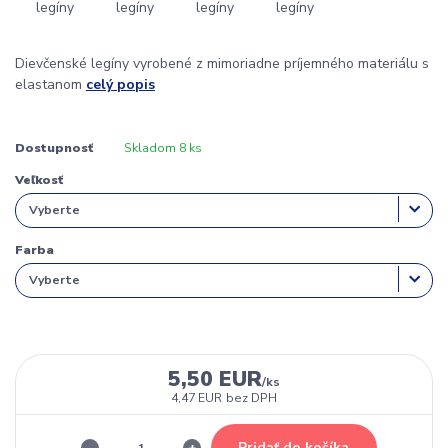
Dievčenské legíny vyrobené z mimoriadne príjemného materiálu s
elastanom
celý popis
Dostupnosť
Skladom 8 ks
Veľkosť
Farba
5,50 EUR
/
ks
4,47 EUR
bez DPH
Pridať do košíka