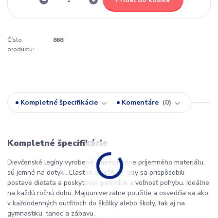
Číslo
868
produktu:
Kompletné špecifikácie
Komentáre
0
Kompletné špecifikácie
Dievčenské legíny vyrobené z mimoriadne príjemného materiálu,
sú jemné na dotyk . Elastan umožňuje, aby sa prispôsobili
postave dieťaťa a poskytovali pohodlie a voľnosť pohybu. Ideálne
na každú ročnú dobu. Majú
univerzálne použitie a osvedčia sa ako
v každodenných outfitoch do škôlky alebo školy, tak aj na
gymnastiku, tanec a zábavu.