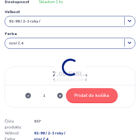
Dostupnosť
Skladom 1 ks
Veľkosť
Farba
7,00 EUR
/
ks
5,69 EUR
bez DPH
Pridať do košíka
Číslo
937
produktu:
Veľkosť:
92-98 / 2-3 roky /
Farba:
vzor č.4