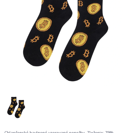
Chlapčenské bavlnené vzorované ponožky Zloženie: 79%