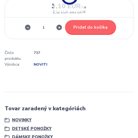
3,10 EUR
/
ks
2,52 EUR
bez DPH
Pridať do košíka
Číslo
737
produktu:
Výrobca:
NOVITI
Tovar zaradený v kategóriách
NOVINKY
DETSKÉ PONOŽKY
DÁMSKE PONOŽKY