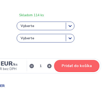
Skladom 114 ks
 EUR
/
ks
Pridať do košíka
UR
bez DPH
BER