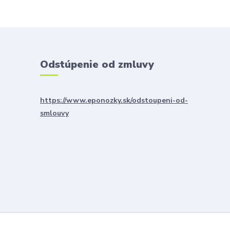
Odstúpenie od zmluvy
https://www.eponozky.sk/odstoupeni-od-
smlouvy