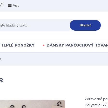
AŤ
Viac
Hľadať
TEPLÉ PONOŽKY
DÁMSKY PANČUCHOVÝ TOVA
R
R
Zdravotné po
Polyamid 5