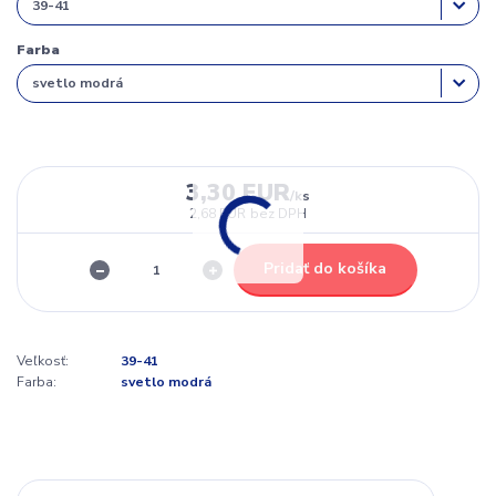
Farba
3,30 EUR
/
ks
2,68 EUR
bez DPH
Pridať do košíka
Veľkosť:
39-41
Farba:
svetlo modrá