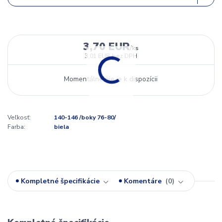
3,70 EUR
/
ks
3,01 EUR
bez DPH
Momentálne nie je k dispozícii
Veľkosť:
140-146 /boky 76-80/
Farba:
biela
Kompletné špecifikácie
Komentáre
0