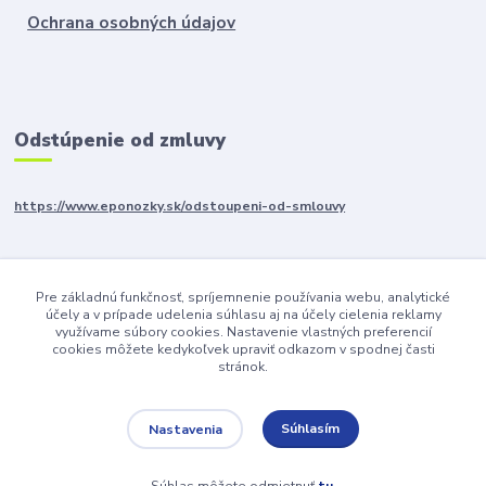
Ochrana osobných údajov
Odstúpenie od zmluvy
https://www.eponozky.sk/odstoupeni-od-smlouvy
SLEDUJTE NÁS
Pre základnú funkčnosť, spríjemnenie používania webu, analytické
účely a v prípade udelenia súhlasu aj na účely cielenia reklamy
využívame súbory cookies. Nastavenie vlastných preferencií
cookies môžete kedykoľvek upraviť odkazom v spodnej časti
stránok.
Súhlasím
Nastavenia
Upravit sběr cookies.
Súhlas môžete odmietnuť
tu
.