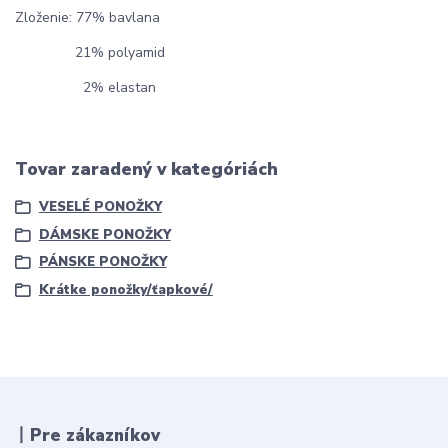
Zloženie: 77% bavlana
21% polyamid
2% elastan
Tovar zaradený v kategóriách
VESELÉ PONOŽKY
DÁMSKE PONOŽKY
PÁNSKE PONOŽKY
Krátke ponožky/ťapkové/
丨Pre zákazníkov