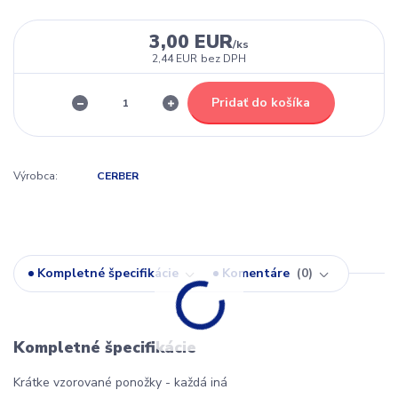
3,00 EUR
/
ks
2,44 EUR
bez DPH
Pridať do košíka
Výrobca:
CERBER
Kompletné špecifikácie
Komentáre
0
Kompletné špecifikácie
Krátke vzorované ponožky - každá iná