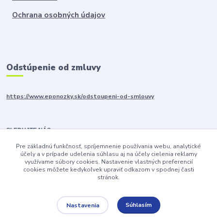
Ochrana osobných údajov
Odstúpenie od zmluvy
https://www.eponozky.sk/odstoupeni-od-smlouvy
SLEDUJTE NÁS
Pre základnú funkčnosť, spríjemnenie používania webu, analytické
účely a v prípade udelenia súhlasu aj na účely cielenia reklamy
využívame súbory cookies. Nastavenie vlastných preferencií
cookies môžete kedykoľvek upraviť odkazom v spodnej časti
stránok.
Súhlasím
Nastavenia
Upravit sběr cookies.