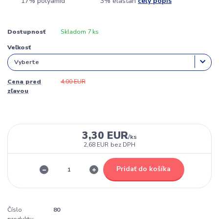
17% polyamid 3% elastan
celý popis
Dostupnosť
Skladom 7 ks
Veľkosť
Cena pred
4,00 EUR
zľavou
3,30 EUR
/
ks
2,68 EUR
bez DPH
Pridať do košíka
Číslo
80
produktu: