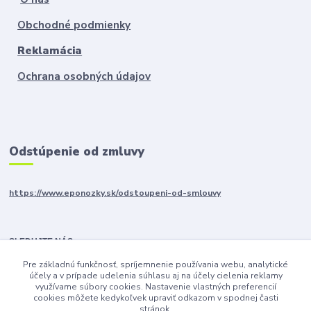
Obchodné podmienky
Reklamácia
Ochrana osobných údajov
Odstúpenie od zmluvy
https://www.eponozky.sk/odstoupeni-od-smlouvy
SLEDUJTE NÁS
Pre základnú funkčnosť, spríjemnenie používania webu, analytické
účely a v prípade udelenia súhlasu aj na účely cielenia reklamy
využívame súbory cookies. Nastavenie vlastných preferencií
cookies môžete kedykoľvek upraviť odkazom v spodnej časti
stránok.