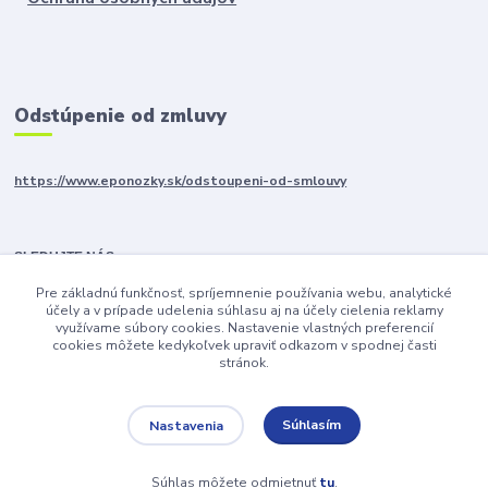
Odstúpenie od zmluvy
https://www.eponozky.sk/odstoupeni-od-smlouvy
SLEDUJTE NÁS
Pre základnú funkčnosť, spríjemnenie používania webu, analytické
účely a v prípade udelenia súhlasu aj na účely cielenia reklamy
využívame súbory cookies. Nastavenie vlastných preferencií
cookies môžete kedykoľvek upraviť odkazom v spodnej časti
stránok.
Súhlasím
Nastavenia
Upravit sběr cookies.
Súhlas môžete odmietnuť
tu
.