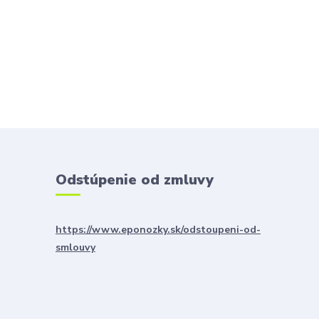
Odstúpenie od zmluvy
https://www.eponozky.sk/odstoupeni-od-
smlouvy