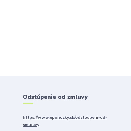
Odstúpenie od zmluvy
https://www.eponozky.sk/odstoupeni-od-
smlouvy