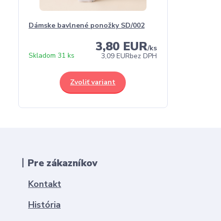
Dámske bavlnené ponožky SD/002
3,80 EUR
/
ks
Skladom 31 ks
3,09 EUR
bez DPH
Zvoliť variant
丨Pre zákazníkov
Kontakt
História