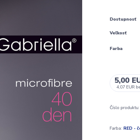
Dostupnosť
Veľkosť
Farba
5,00 E
4,07 EUR
b
Číslo produktu:
Farba:
RED - č