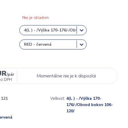
Nie je skladom
UR
/
pár
Momentálne nie je k dispozícii
ez DPH
121
Veľkosť:
4(L ) - /Výška 170-
176/-/Obvod bokov 106-
120/
ervená