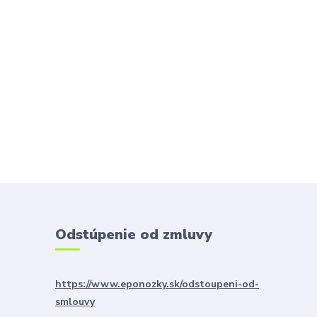
Odstúpenie od zmluvy
https://www.eponozky.sk/odstoupeni-od-
smlouvy