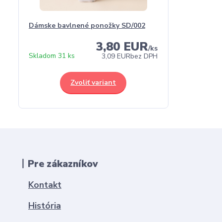
Dámske bavlnené ponožky SD/002
3,80 EUR
/
ks
Skladom 31 ks
3,09 EUR
bez DPH
Zvoliť variant
丨Pre zákazníkov
Kontakt
História