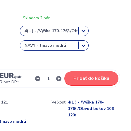
Skladom 2 pár
 EUR
/
pár
Pridať do košíka
UR
bez DPH
121
Veľkosť:
4(L ) - /Výška 170-
176/-/Obvod bokov 106-
120/
 tmavo modrá