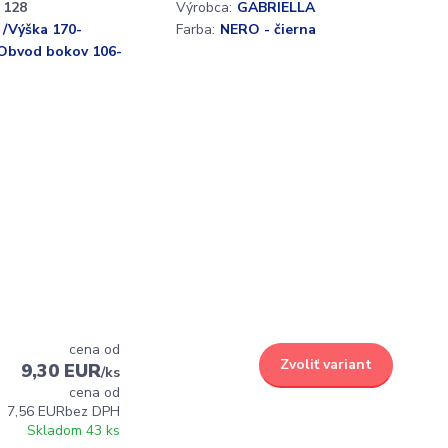
128
Výrobca:
GABRIELLA
- /Výška 170-
Farba:
NERO - čierna
/Obvod bokov 106-
cena od
Zvoliť variant
9,30 EUR
/
ks
cena od
7,56 EUR
bez DPH
Skladom 43 ks