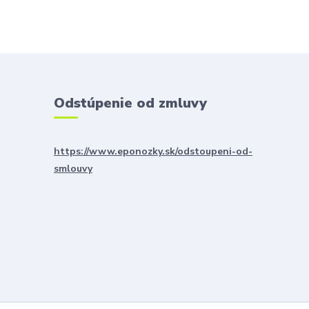
Odstúpenie od zmluvy
https://www.eponozky.sk/odstoupeni-od-
smlouvy