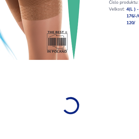
Číslo produktu:
Veľkosť:
4(L ) 
176/-
120/