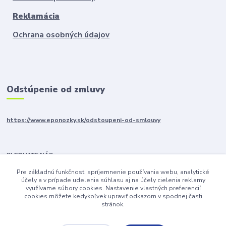
Reklamácia
Ochrana osobných údajov
Odstúpenie od zmluvy
https://www.eponozky.sk/odstoupeni-od-smlouvy
SLEDUJTE NÁS
Pre základnú funkčnosť, spríjemnenie používania webu, analytické
účely a v prípade udelenia súhlasu aj na účely cielenia reklamy
využívame súbory cookies. Nastavenie vlastných preferencií
cookies môžete kedykoľvek upraviť odkazom v spodnej časti
stránok.