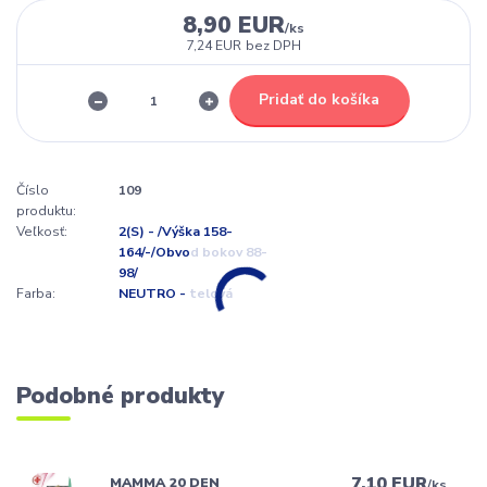
8,90 EUR
/
ks
7,24 EUR
bez DPH
Pridať do košíka
Číslo
109
produktu:
Veľkosť:
2(S) - /Výška 158-
164/-/Obvod bokov 88-
98/
Farba:
NEUTRO - telová
Podobné produkty
7,10 EUR
MAMMA 20 DEN
/
ks