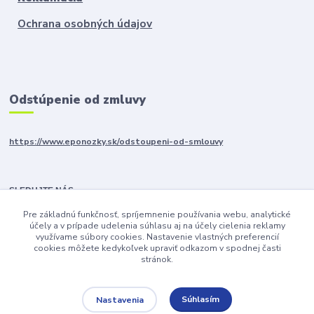
Ochrana osobných údajov
Odstúpenie od zmluvy
https://www.eponozky.sk/odstoupeni-od-smlouvy
SLEDUJTE NÁS
Pre základnú funkčnosť, spríjemnenie používania webu, analytické
účely a v prípade udelenia súhlasu aj na účely cielenia reklamy
využívame súbory cookies. Nastavenie vlastných preferencií
cookies môžete kedykoľvek upraviť odkazom v spodnej časti
stránok.
Súhlasím
Nastavenia
Upravit sběr cookies.