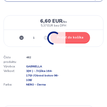
6,60 EUR
/
ks
5,37 EUR
bez DPH
Pridať do košíka
Číslo
462
produktu:
Výrobca:
GABRIELLA
Veľkosť:
3(M ) - /Výška 164-
170/-/Obvod bokov 96-
108/
Farba:
NERO - čierna