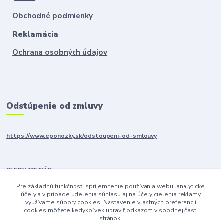
Obchodné podmienky
Reklamácia
Ochrana osobných údajov
Odstúpenie od zmluvy
https://www.eponozky.sk/odstoupeni-od-smlouvy
SLEDUJTE NÁS
Pre základnú funkčnosť, spríjemnenie používania webu, analytické
účely a v prípade udelenia súhlasu aj na účely cielenia reklamy
využívame súbory cookies. Nastavenie vlastných preferencií
cookies môžete kedykoľvek upraviť odkazom v spodnej časti
stránok.