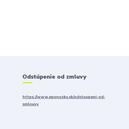
Odstúpenie od zmluvy
https://www.eponozky.sk/odstoupeni-od-
smlouvy