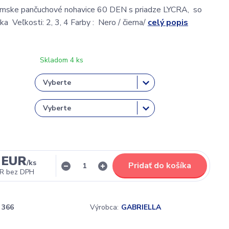
ámske pančuchové nohavice 60 DEN s priadze LYCRA, so
a Veľkosti: 2, 3, 4 Farby : Nero / čierna/
celý popis
Skladom 4 ks
 EUR
/
ks
Pridať do košíka
UR
bez DPH
366
Výrobca:
GABRIELLA