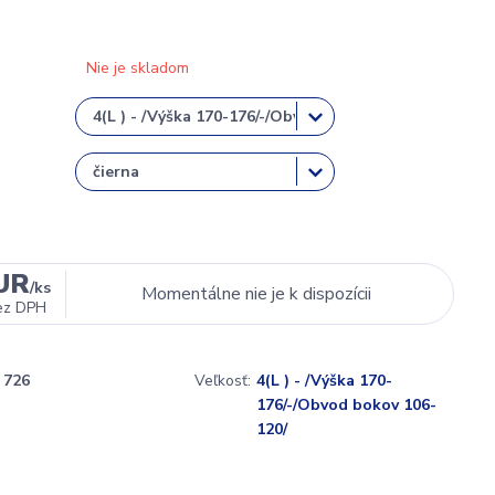
Nie je skladom
EUR
/
ks
Momentálne nie je k dispozícii
ez DPH
726
Veľkosť:
4(L ) - /Výška 170-
176/-/Obvod bokov 106-
120/