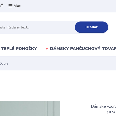
AŤ
Viac
Hľadať
TEPLÉ PONOŽKY
DÁMSKY PANČUCHOVÝ TOVA
0den
Dámske vzoro
15% el