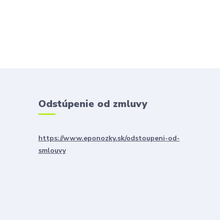
Odstúpenie od zmluvy
https://www.eponozky.sk/odstoupeni-od-
smlouvy