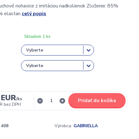
chové nohavice z imitáciou nadkolienok Zloženie: 85%
% elastan
celý popis
Skladom 1 ks
 EUR
/
ks
Pridať do košíka
UR
bez DPH
408
Výrobca:
GABRIELLA