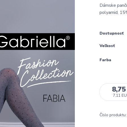
Dámske panču
polyamid, 15
Dostupnosť
Veľkosť
Farba
8,75
7,11 E
Číslo produktu: