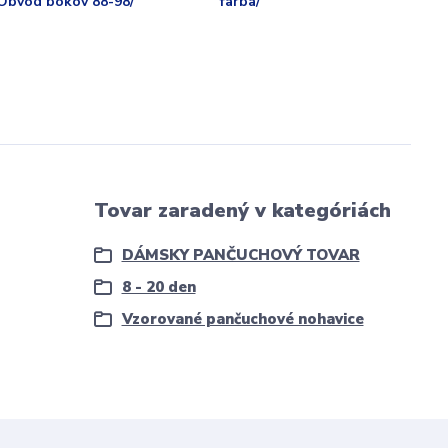
/Obvod bokov 88-98/
farba/
Tovar zaradený v kategóriách
DÁMSKY PANČUCHOVÝ TOVAR
8 - 20 den
Vzorované pančuchové nohavice