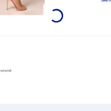
164/-
 vesmír