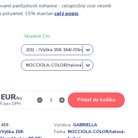
vané pančuchové nohavice - celoplošný vzor vesmír
% polyamid, 15% elastan
celý popis
Skladom 2 ks
 EUR
/
ks
Pridať do košíka
UR
bez DPH
459
Výrobca:
GABRIELLA
 /Výška 158-
Farba:
NOCCIOLA-COLOR/telová-