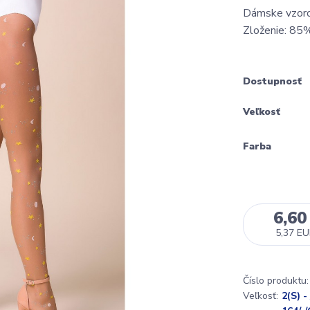
Dámske vzoro
Zloženie: 85
Dostupnosť
Veľkosť
Farba
6,60
5,37 E
Číslo produktu:
Veľkosť:
2(S) -