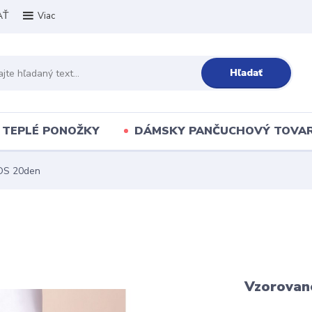
AŤ
Viac
Hľadať
TEPLÉ PONOŽKY
DÁMSKY PANČUCHOVÝ TOVA
OS 20den
Vzorovan