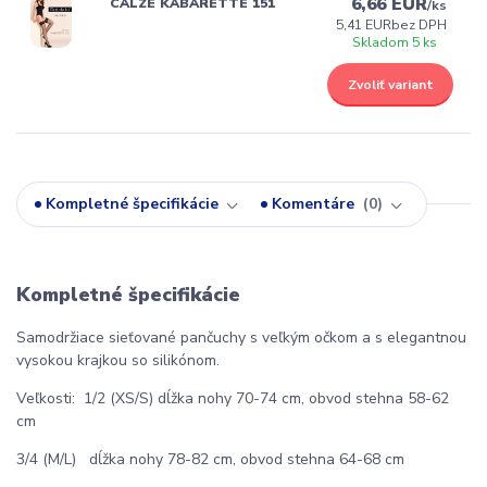
6,66 EUR
CALZE KABARETTE 151
/
ks
5,41 EUR
bez DPH
Skladom 5 ks
Zvoliť variant
Kompletné špecifikácie
Komentáre
0
Kompletné špecifikácie
Samodržiace sieťované pančuchy s veľkým očkom a s elegantnou
vysokou krajkou so silikónom.
Veľkosti: 1/2 (XS/S) dĺžka nohy 70-74 cm, obvod stehna 58-62
cm
3/4 (M/L) dĺžka nohy 78-82 cm, obvod stehna 64-68 cm