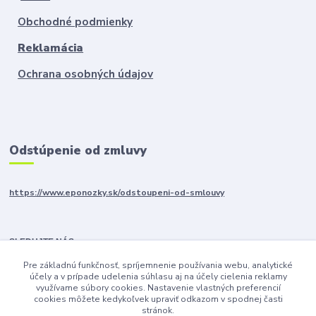
Obchodné podmienky
Reklamácia
Ochrana osobných údajov
Odstúpenie od zmluvy
https://www.eponozky.sk/odstoupeni-od-smlouvy
SLEDUJTE NÁS
Pre základnú funkčnosť, spríjemnenie používania webu, analytické
účely a v prípade udelenia súhlasu aj na účely cielenia reklamy
využívame súbory cookies. Nastavenie vlastných preferencií
cookies môžete kedykoľvek upraviť odkazom v spodnej časti
stránok.