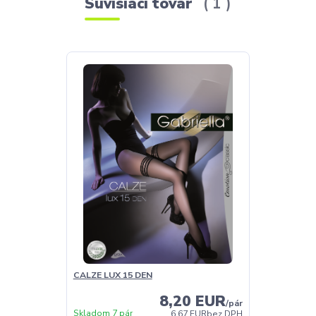
Súvisiaci tovar
1
CALZE LUX 15 DEN
8,20 EUR
/
pár
Skladom 7 pár
6,67 EUR
bez DPH